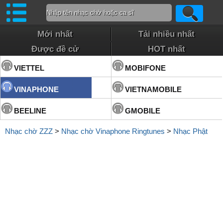
Mới nhất
Tải nhiều nhất
Được đề cử
HOT nhất
VIETTEL
MOBIFONE
VINAPHONE
VIETNAMOBILE
BEELINE
GMOBILE
Nhạc chờ ZZZ
>
Nhạc chờ Vinaphone Ringtunes
>
Nhạc Phật