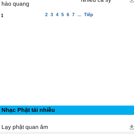
hào quang
2
3
4
5
6
7
...
Tiếp
1
Nhạc Phật tải nhiều
Lạy phật quan âm