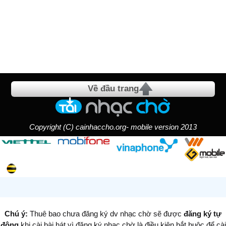
Về đầu trang
Copyright (C) cainhaccho.org- mobile version 2013
Chú ý:
Thuê bao chưa đăng ký dv nhạc chờ sẽ được
đăng ký tự
động
khi cài bài hát vì đăng ký nhạc chờ là điều kiện bắt buộc để cài