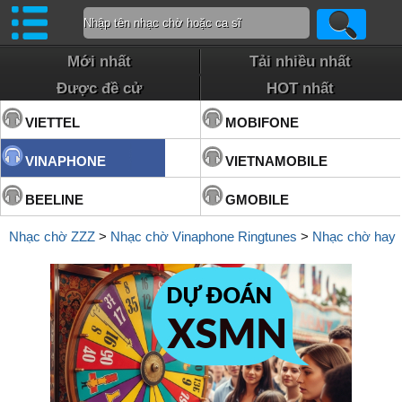
Mới nhất
Tải nhiều nhất
Được đề cử
HOT nhất
VIETTEL
MOBIFONE
VINAPHONE
VIETNAMOBILE
BEELINE
GMOBILE
Nhạc chờ ZZZ
>
Nhạc chờ Vinaphone Ringtunes
>
Nhạc chờ hay