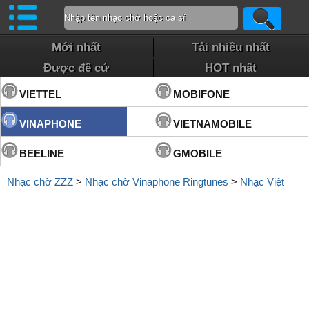
Mới nhất
Tải nhiều nhất
Được đề cử
HOT nhất
VIETTEL
MOBIFONE
VINAPHONE
VIETNAMOBILE
BEELINE
GMOBILE
Nhạc chờ ZZZ
>
Nhạc chờ Vinaphone Ringtunes
>
Nhạc Việt