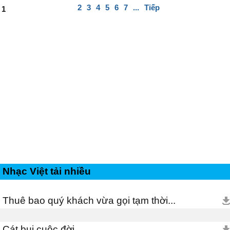
2
3
4
5
6
7
...
Tiếp
1
Nhạc Việt tải nhiều
Thuê bao quý khách vừa gọi tạm thời...
Cát bụi cuộc đời