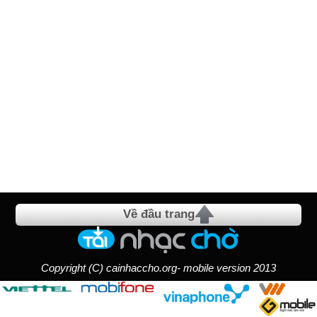
Về đầu trang
Copyright (C) cainhaccho.org- mobile version 2013