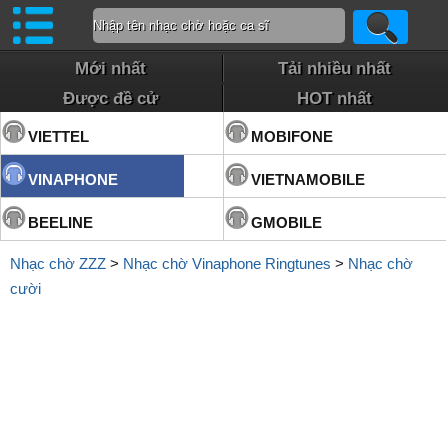
Mới nhất
Tải nhiều nhất
Được đề cử
HOT nhất
VIETTEL
MOBIFONE
VINAPHONE
VIETNAMOBILE
BEELINE
GMOBILE
Nhạc chờ ZZZ
>
Nhạc chờ Vinaphone Ringtunes
>
Nhạc chờ
cười