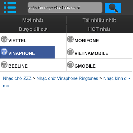
Mới nhất
Tải nhiều nhất
Được đề cử
HOT nhất
VIETTEL
MOBIFONE
VINAPHONE
VIETNAMOBILE
BEELINE
GMOBILE
Nhạc chờ ZZZ
>
Nhạc chờ Vinaphone Ringtunes
>
Nhạc kinh dị -
ma