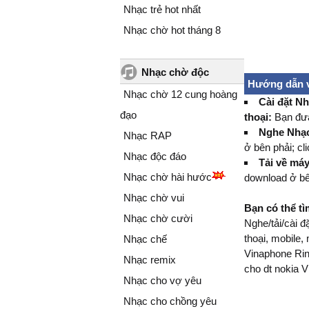
Nhạc trẻ hot nhất
Nhạc chờ hot tháng 8
Nhạc chờ độc
Hướng dẫn v
Nhạc chờ 12 cung hoàng
Cài đặt Nh
đạo
thoại:
Bạn đưa
Nghe Nhạc
Nhạc RAP
ở bên phải; cl
Nhạc độc đáo
Tải về má
Nhạc chờ hài hước
download ở bê
Nhạc chờ vui
Bạn có thể t
Nhạc chờ cười
Nghe/tải/cài 
thoại, mobile,
Nhạc chế
Vinaphone Ring
Nhạc remix
cho dt nokia 
Nhạc cho vợ yêu
Nhạc cho chồng yêu