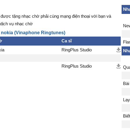
Nhạ
được tặng nhạc chờ phải cùng mạng điện thoại với bạn và
dịch vụ nhạc chờ
New
 nokia (Vinaphone Ringtunes)
ờ
Ca sĩ
Fla
kia
RingPlus Studio
Nhạ
RingPlus Studio
Qua
Bài
Lạy
Biế