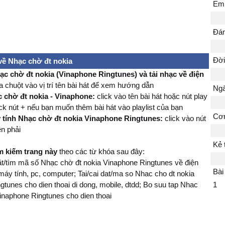
Em 
Đám
Đời 
ề Nhạc chờ đt nokia
ạc chờ đt nokia (Vinaphone Ringtunes) và tải nhạc về điện
 chuột vào vị trí tên bài hát để xem hướng dẫn
Ngà
 chờ đt nokia - Vinaphone:
click vào tên bài hát hoặc nút play
ick nút + nếu bạn muốn thêm bài hát vào playlist của bạn
Cơn
y tính Nhạc chờ đt nokia Vinaphone Ringtunes:
click vào nút
n phải
Kẻ 
ìm kiếm trang này
theo các từ khóa sau đây:
đặt/tìm mã số Nhạc chờ đt nokia Vinaphone Ringtunes về điện
Bài
 máy tính, pc, computer; Tai/cai dat/ma so Nhac cho dt nokia
tunes cho dien thoai di dong, mobile, dtdd; Bo suu tap Nhac
1
Vinaphone Ringtunes cho dien thoai