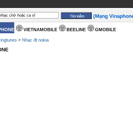
(Mạng Vinaphon
PHONE
VIETNAMOBILE
BEELINE
GMOBILE
ingtunes
>
Nhạc đt nokia
ONE