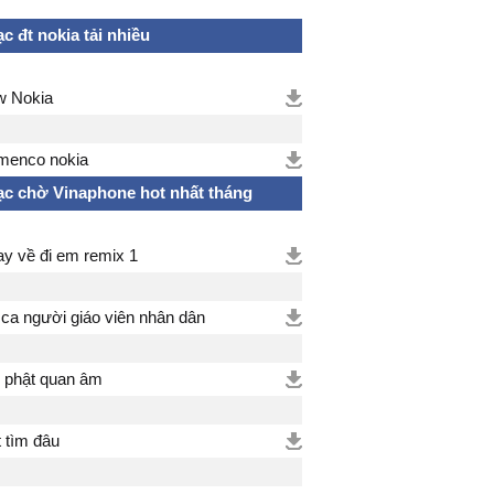
c đt nokia tải nhiều
 Nokia
menco nokia
c chờ Vinaphone hot nhất tháng
y về đi em remix 1
 ca người giáo viên nhân dân
 phật quan âm
t tìm đâu