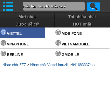
Mới nhất
Tải nhiều nhất
Được đề cử
HOT nhất
VIETTEL
MOBIFONE
VINAPHONE
VIETNAMOBILE
BEELINE
GMOBILE
Nhạc chờ ZZZ
>
Nhạc chờ Viettel Imuzik
>
8416833374xx