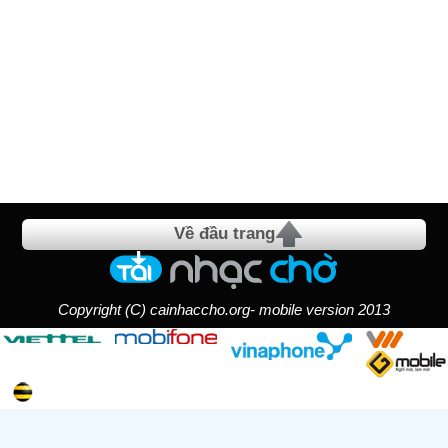
Về đầu trang
Copyright (C) cainhaccho.org- mobile version 2013