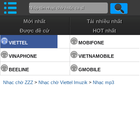
Mới nhất
Tải nhiều nhất
Được đề cử
HOT nhất
VIETTEL
MOBIFONE
VINAPHONE
VIETNAMOBILE
BEELINE
GMOBILE
Nhạc chờ ZZZ
>
Nhạc chờ Viettel Imuzik
>
Nhạc mp3