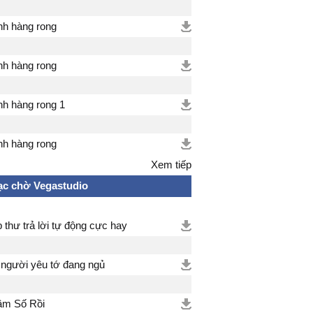
h hàng rong
h hàng rong
h hàng rong 1
h hàng rong
Xem tiếp
c chờ Vegastudio
 thư trả lời tự động cực hay
 người yêu tớ đang ngủ
m Số Rồi