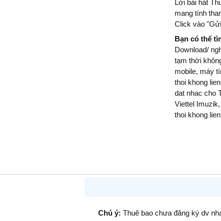
Lời bài hát Th
mang tính tha
Click vào "Gửi
Bạn có thể t
Download/ ngh
tạm thời không
mobile, máy t
thoi khong lien
dat nhac cho 
Viettel Imuzik
thoi khong lie
Chú ý:
Thuê bao chưa đăng ký dv n