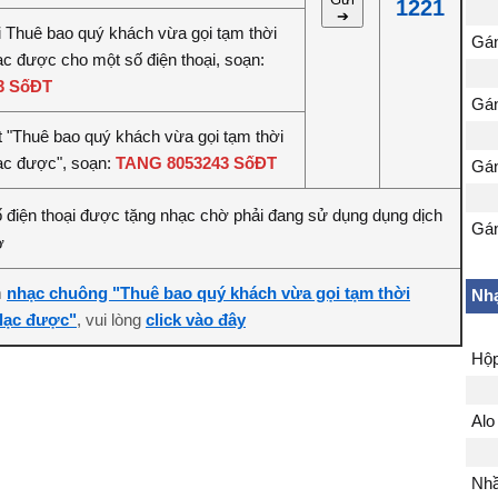
1221
➔
ài Thuê bao quý khách vừa gọi tạm thời
Gán
lạc được cho một số điện thoại, soạn:
3 SốĐT
Gán
t "Thuê bao quý khách vừa gọi tạm thời
lạc được", soạn:
TANG 8053243 SốĐT
Gán
 điện thoại được tặng nhạc chờ phải đang sử dụng dụng dịch
Gán
ờ
m
nhạc chuông "Thuê bao quý khách vừa gọi tạm thời
Nhạ
, vui lòng
 lạc được"
click vào đây
Hộp
Alo
Nhầ