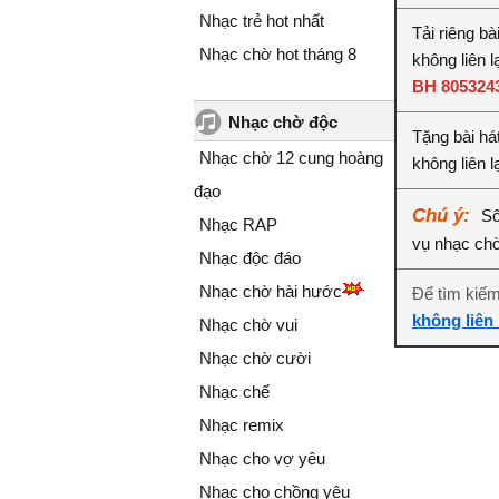
Nhạc trẻ hot nhất
Tải riêng b
Nhạc chờ hot tháng 8
không liên 
BH 805324
Nhạc chờ độc
Tặng bài há
Nhạc chờ 12 cung hoàng
không liên 
đạo
Chú ý:
Số
Nhạc RAP
vụ nhạc ch
Nhạc độc đáo
Nhạc chờ hài hước
Để tìm kiế
không liên
Nhạc chờ vui
Nhạc chờ cười
Nhạc chế
Nhạc remix
Nhạc cho vợ yêu
Nhạc cho chồng yêu