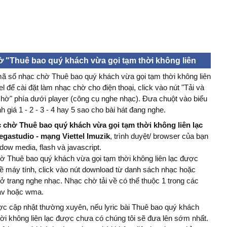
 "Thuê bao quý khách vừa gọi tạm thời không liên
iettel)
 mã số nhạc chờ Thuê bao quý khách vừa gọi tạm thời không liên
el để cài đặt làm nhạc chờ cho điện thoại, click vào nút "Tải và
chờ" phía dưới player (công cụ nghe nhạc). Đưa chuột vào biểu
 giá 1 - 2 - 3 - 4 hay 5 sao cho bài hát đang nghe.
 chờ Thuê bao quý khách vừa gọi tạm thời không liên lạc
egastudio - mạng Viettel Imuzik
, trình duyệt/ browser của bạn
dow media, flash và javascript.
hờ Thuê bao quý khách vừa gọi tạm thời không liên lạc được
về máy tính, click vào nút download từ danh sách nhạc hoặc
ở trang nghe nhạc. Nhạc chờ tải về có thể thuộc 1 trong các
av hoặc wma.
ược cập nhật thường xuyên, nếu lyric bài Thuê bao quý khách
hời không liên lạc được chưa có chúng tôi sẽ đưa lên sớm nhất.