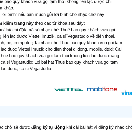
uê bao quý khách vừa gọi tạm thời không liên lạc được chỉ
m khảo.
 lời bình" nếu bạn muốn gửi lời bình cho nhạc chờ này
ìm kiếm trang này
theo các từ khóa sau đây:
e/ tải/ cài đặt/ mã số nhạc chờ Thuê bao quý khách vừa gọi
 liên lạc được Viettel Imuzik, ca sĩ Vegastudio về điện thoại,
ính, pc, computer; Tai nhac cho Thue bao quy khach vua goi tam
 lac duoc Viettel Imuzik cho dien thoai di dong, mobile, dtdd; Cai
Thue bao quy khach vua goi tam thoi khong lien lac duoc mang
, ca si Vegastudio; Loi bai hat Thue bao quy khach vua goi tam
n lac duoc, ca si Vegastudio
hạc chờ sẽ được
đăng ký tự động
khi cài bài hát vì đăng ký nhạc ch