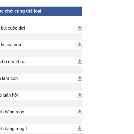
c chờ cùng thể loại
 bụi cuộc đời
là của anh
cho em khóc
 làm con
p luân hồi
h hàng rong
h hàng rong 1