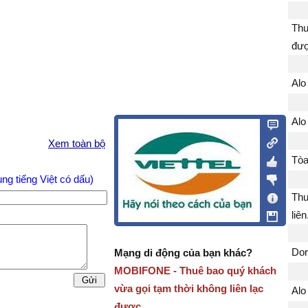
Thu
đư
Alo
Alo
Xem toàn bộ
Tòa
ng tiếng Việt có dấu)
Thu
liên
Mạng di động của bạn khác?
Do
MOBIFONE - Thuê bao quý khách
vừa gọi tạm thời không liên lạc
Alo
được