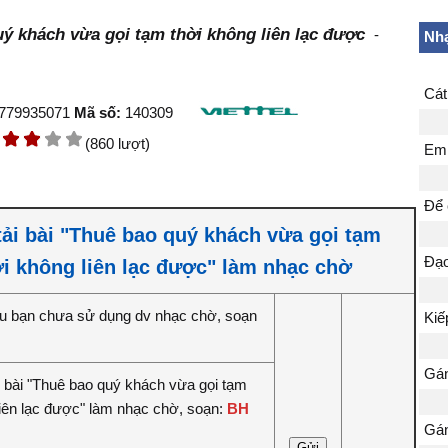
ý khách vừa gọi tạm thời không liên lạc được
-
Nhạ
Cát
779935071
Mã số:
140309
(860 lượt)
Em 
Để 
tải bài "Thuê bao quý khách vừa gọi tạm
Đạo
ời không liên lạc được" làm nhạc chờ
u bạn chưa sử dụng dv nhạc chờ, soạn
Kiế
Gán
 bài "Thuê bao quý khách vừa gọi tạm
liên lạc được" làm nhạc chờ, soạn:
BH
Gán
Gửi