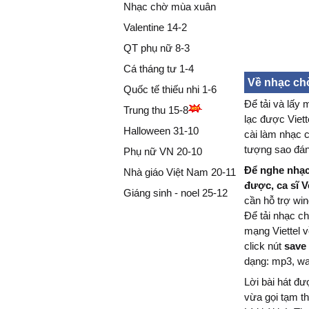
Nhạc chờ mùa xuân
Valentine 14-2
QT phụ nữ 8-3
Cá tháng tư 1-4
Về nhạc chờ
Quốc tế thiếu nhi 1-6
lạc được" (V
Để tải và lấy
Trung thu 15-8
lạc được Viett
Halloween 31-10
cài làm nhạc 
tượng sao đánh
Phụ nữ VN 20-10
Để nghe nhạc
Nhà giáo Việt Nam 20-11
được, ca sĩ V
Giáng sinh - noel 25-12
cần hỗ trợ win
Để tải nhạc c
mạng Viettel 
click nút
save
dạng: mp3, w
Lời bài hát đ
vừa gọi tạm t