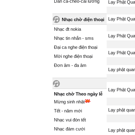
Dân ca-chèo-cải lương
Lạy Phật Qu
...
Dưới tòa sen
Lạy Phật Qu
Nhạc chờ điện thoại
tỏa ngát nhân
Nhạc đt nokia
Lạy Phật Qua
Lạy Phật Qu
Nhạc tin nhắn - sms
bến mê đời
Cho con được
Đại ca nghe điện thoại
Lạy Phật Qu
Cho con được
Mời nghe điện thoại
Quan Âm cứu
Đơn âm - đa âm
Lạy phật qua
nạn đời con 
Lần 2:
Lạy Phật Qu
Dưới tòa sen
Nhạc chờ Theo ngày lễ
Tát Quan Âm
Mừng sinh nhật
Người đã cho
Lạy phật qua
Tết - năm mới
giữa cuộc đờ
Nhạc vui đón tết
Quan Âm Bồ T
Nhạc đám cưới
Lạy phật qua
Mười hai ngu