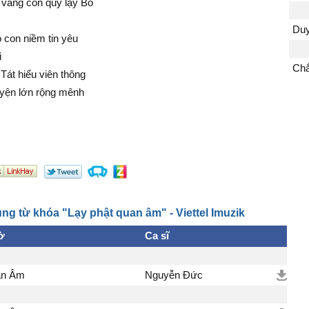
 vàng con quỳ lạy Bồ
Duy
 con niềm tin yêu
i
Chắ
át hiểu viên thông
yện lớn rộng mênh
 người qua cơn khổ
đời
 ngời... cứu người
 cơn khó khăn
ng từ khóa "Lạy phật quan âm" - Viettel Imuzik
ờ
h nước Cam Lồ
Ca sĩ
h liễu Thanh Nhàn...
 gian
an Âm
Nguyễn Đức
t mẻ mười phương