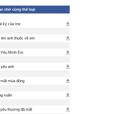
c chờ cùng thể loại
t ký của mẹ
i tim anh thuộc về em
 Yêu Mình Em
yêu anh
 mắt mùa đông
g xuân
 yêu thương đã mất