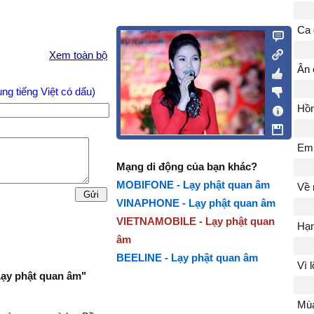
Ca 
Xem toàn bộ
Ân 
ng tiếng Việt có dấu)
Hồn
Em 
Mạng di động của bạn khác?
MOBIFONE - Lạy phật quan âm
Về 
VINAPHONE - Lạy phật quan âm
VIETNAMOBILE - Lạy phật quan
Hạn
âm
BEELINE - Lạy phật quan âm
Vì 
"Lạy phật quan âm"
Mùa