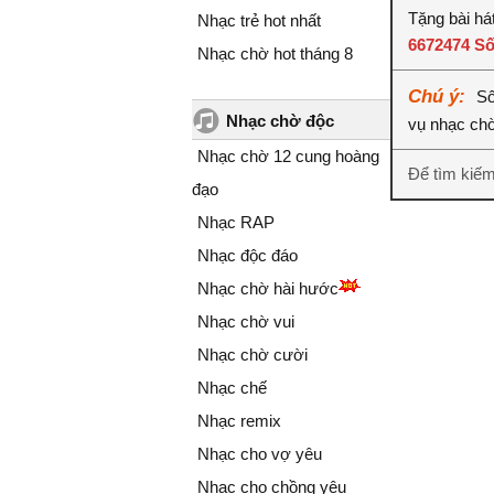
Tặng bài há
Nhạc trẻ hot nhất
6672474 S
Nhạc chờ hot tháng 8
Chú ý:
Số
Nhạc chờ độc
vụ nhạc ch
Nhạc chờ 12 cung hoàng
Để tìm kiế
đạo
Nhạc RAP
Nhạc độc đáo
Nhạc chờ hài hước
Nhạc chờ vui
Nhạc chờ cười
Nhạc chế
Nhạc remix
Nhạc cho vợ yêu
Nhạc cho chồng yêu