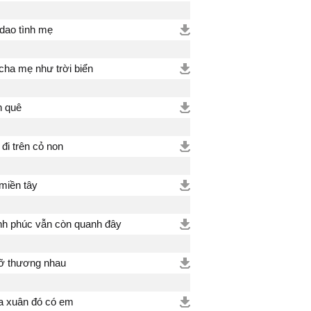
dao tình mẹ
cha mẹ như trời biển
 quê
đi trên cỏ non
miền tây
h phúc vẫn còn quanh đây
lỡ thương nhau
 xuân đó có em