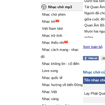
Dưới tòa sen
Nhạc chờ mp3
Tát Quan Âm
Người đã cho
Nhạc chờ phim
giữa cuộc đờ
Nhạc trẻ
Quan Âm Bồ T
Việt Nam Idol
Mười hai ngu
Nhạc trữ tình
mông
Nhạc thiếu nhi
Cứu giúp bao
Xem toàn bộ
Nhạc cách mạng - nhạc
nạn từ bi độ 
Quan Âm...
đỏ
Trái tim sáng
Nhạc không lời - cổ điển
hoạn nạn qua
Love song
Nhạc chờ cù
Quan Âm...
Nhạc quốc tế
Tên nhạc ch
Tay cầm bìn
Nhạc hướng về biển Đông
Tay cầm nhàn
Nhạc Việt
rưới khắp thế
Lạy Phật Qu
Tốt tươi má
Nhạc vàng
thanh nhàn