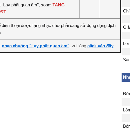
t "Lạy phật quan âm", soạn:
TANG
Chỉ
ốĐT
 điện thoại được tặng nhạc chờ phải đang sử dụng dụng dịch
Giậ
ờ
Lời
m
, vui lòng
nhạc chuông "Lạy phật quan âm"
click vào đây
Sao
Nhạ
Đừn
Lò
Bôn