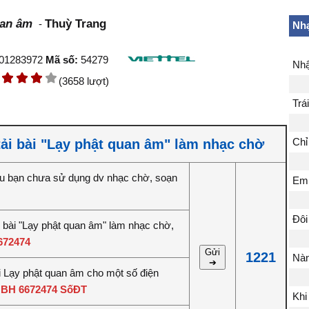
uan âm
Thuỳ Trang
-
Nhạ
01283972
Mã số:
54279
Nhậ
(3658 lượt)
Trá
ải bài "Lạy phật quan âm" làm nhạc chờ
Chỉ
u bạn chưa sử dụng dv nhạc chờ, soạn
Em 
Đôi
 bài "Lạy phật quan âm" làm nhạc chờ,
672474
Gửi
1221
Nàn
➔
ài Lạy phật quan âm cho một số điện
:
BH 6672474 SốĐT
Khi