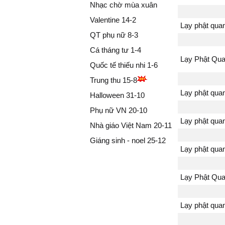
Nhạc chờ mùa xuân
mông
Valentine 14-2
Cứu giúp bao
Lạy phật qua
QT phụ nữ 8-3
nạn từ bi độ 
Quan Âm...
Cá tháng tư 1-4
Lạy Phật Qu
Trái tim sáng
Quốc tế thiếu nhi 1-6
hoạn nạn qua
Trung thu 15-8
Quan Âm...
Lạy phật qua
Halloween 31-10
Tay cầm bìn
Phụ nữ VN 20-10
Tay cầm nhàn
Lạy phật qua
Nhà giáo Việt Nam 20-11
rưới khắp thế
Tốt tươi má
Giáng sinh - noel 25-12
Lạy phật qua
thanh nhàn
...
Lạy Phật Qu
Dưới tòa sen
tỏa ngát nhân
Lạy Phật Qua
Lạy phật qua
bến mê đời