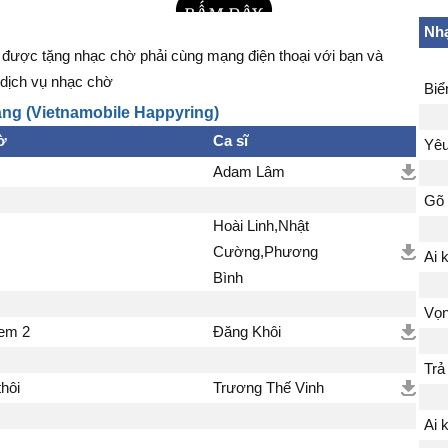
Nhạ
được tặng nhạc chờ phải cùng mạng điện thoại với bạn và
dịch vụ nhạc chờ
Biể
ng (Vietnamobile Happyring)
ờ
Ca sĩ
Yêu
Adam Lâm
Gõ 
Hoài Linh,Nhật
Cường,Phương
Ai k
Bình
Vọn
 em 2
Đăng Khôi
Trả
thôi
Trương Thế Vinh
Ai k