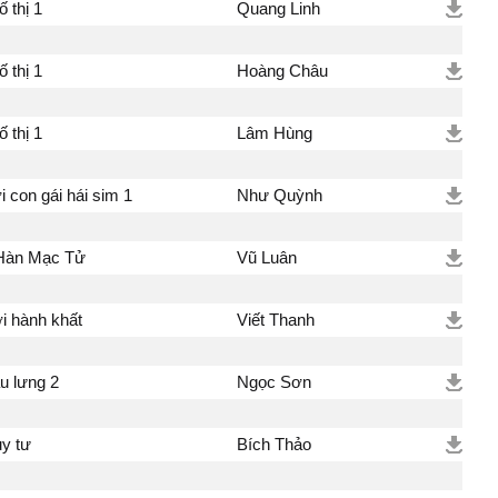
 thị 1
Quang Linh
 thị 1
Hoàng Châu
 thị 1
Lâm Hùng
 con gái hái sim 1
Như Quỳnh
 Hàn Mạc Tử
Vũ Luân
 hành khất
Viết Thanh
u lưng 2
Ngọc Sơn
uy tư
Bích Thảo