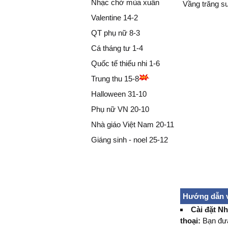
Nhạc chờ mùa xuân
Vầng trăng s
Valentine 14-2
QT phụ nữ 8-3
Cá tháng tư 1-4
Quốc tế thiếu nhi 1-6
Trung thu 15-8
Halloween 31-10
Phụ nữ VN 20-10
Nhà giáo Việt Nam 20-11
Giáng sinh - noel 25-12
Hướng dẫn 
Cài đặt Nh
thoại:
Bạn đưa