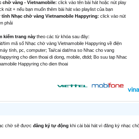
 chờ vàng - Vietnamobile:
click vào tên bài hát hoặc nút play
ick nút + nếu bạn muốn thêm bài hát vào playlist của bạn
y tính Nhạc chờ vàng Vietnamobile Happyring:
click vào nút
n phải
ìm kiếm trang này
theo các từ khóa sau đây:
đặt/tìm mã số Nhạc chờ vàng Vietnamobile Happyring về điện
 máy tính, pc, computer; Tai/cai dat/ma so Nhac cho vang
appyring cho dien thoai di dong, mobile, dtdd; Bo suu tap Nhac
namobile Happyring cho dien thoai
hạc chờ sẽ được
đăng ký tự động
khi cài bài hát vì đăng ký nhạc ch