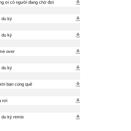
ng ơi có người đang chờ đợi
 du ký
 du ký
me over
 du ký
ời bạn cùng quê
 rơi
 du ký remix