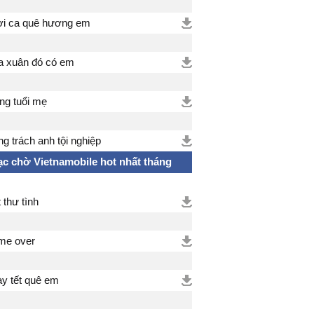
i ca quê hương em
 xuân đó có em
g tuổi mẹ
g trách anh tội nghiệp
c chờ Vietnamobile hot nhất tháng
t thư tình
me over
y tết quê em