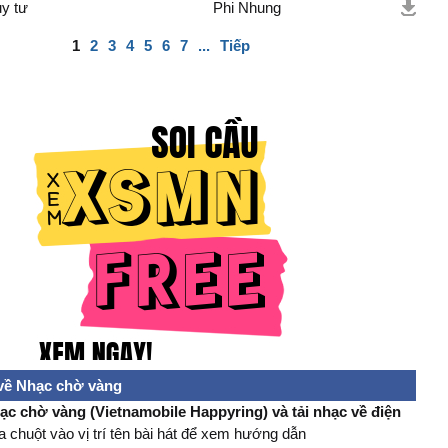
uy tư
Phi Nhung
1
2
3
4
5
6
7
...
Tiếp
về Nhạc chờ vàng
ạc chờ vàng (Vietnamobile Happyring) và tải nhạc về điện
 chuột vào vị trí tên bài hát để xem hướng dẫn