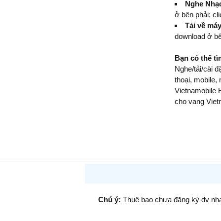
Nghe Nhạc
ở bên phải; cl
Tải về má
download ở bê
Bạn có thể t
Nghe/tải/cài 
thoại, mobile,
Vietnamobile H
cho vang Viet
Chú ý:
Thuê bao chưa đăng ký dv n