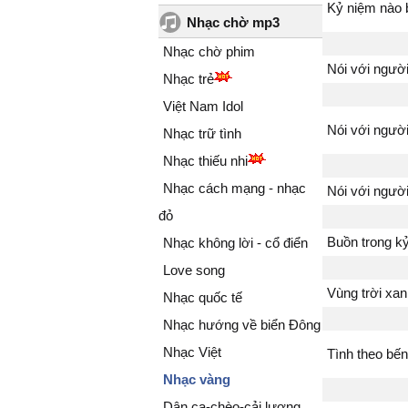
Kỷ niệm nào 
Nhạc chờ mp3
Nhạc chờ phim
Nói với người
Nhạc trẻ
Việt Nam Idol
Nói với người
Nhạc trữ tình
Nhạc thiếu nhi
Nhạc cách mạng - nhạc
Nói với người
đỏ
Nhạc không lời - cổ điển
Buồn trong k
Love song
Vùng trời xa
Nhạc quốc tế
Nhạc hướng về biển Đông
Nhạc Việt
Tình theo bến
Nhạc vàng
Dân ca-chèo-cải lương