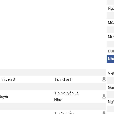
Ngợ
Mùa
Mừn
Đừn
Nhạ
Viế
nh yên 3
Tần Khánh
Ga
Tín Nguyễn,Lê
 duyên
Như
Ngà
Tín Nguyễn