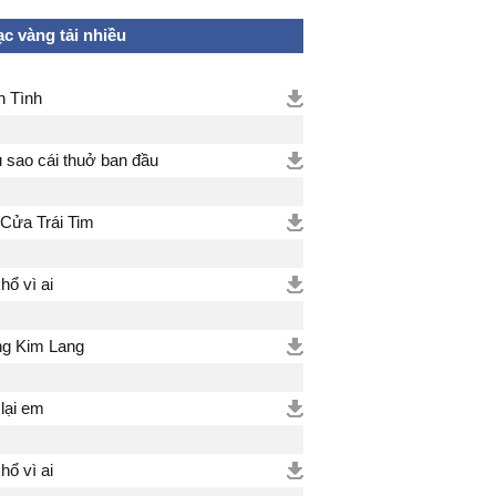
c vàng tải nhiều
n Tình
 sao cái thuở ban đầu
Cửa Trái Tim
hổ vì ai
g Kim Lang
 lại em
hổ vì ai