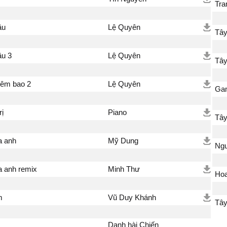
Tra
ầu
Lệ Quyên
Tây
ầu 3
Lệ Quyên
Tây
iêm bao 2
Lệ Quyên
Ga
rị
Piano
Tây
a anh
Mỹ Dung
Ngư
 anh remix
Minh Thư
Hoa
m
Vũ Duy Khánh
Tây
Danh hài Chiến