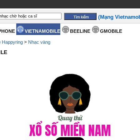
(Mạng Vietnamob
PHONE
VIETNAMOBILE
BEELINE
GMOBILE
e Happyring
>
Nhạc vàng
ILE