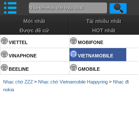
Mới nhất
Tải nhiều nhất
Được đề cử
HOT nhất
VIETTEL
MOBIFONE
VINAPHONE
VIETNAMOBILE
BEELINE
GMOBILE
Nhạc chờ ZZZ
>
Nhạc chờ Vietnamobile Happyring
>
Nhạc đt
nokia