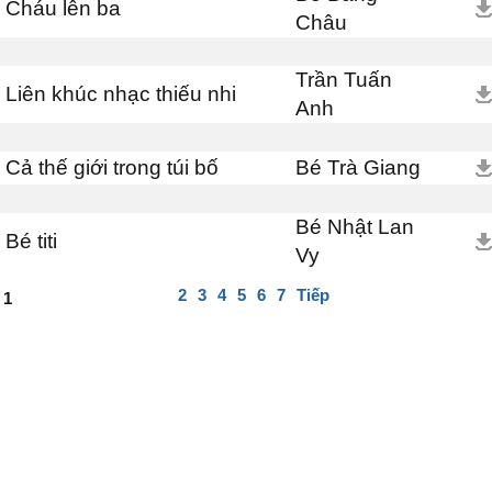
Cháu lên ba
Châu
Trần Tuấn
Liên khúc nhạc thiếu nhi
Anh
Cả thế giới trong túi bố
Bé Trà Giang
Bé Nhật Lan
Bé titi
Vy
2
3
4
5
6
7
Tiếp
1